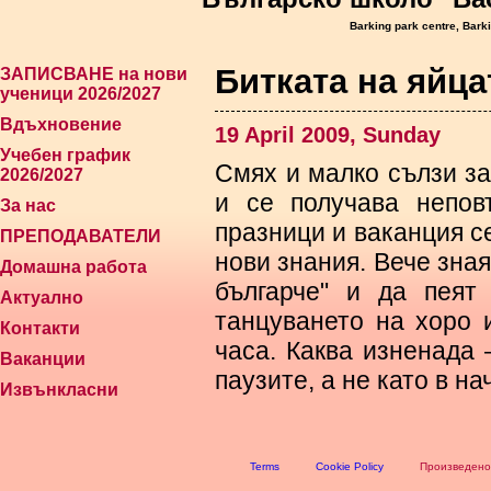
Barking park centre, Bark
Битката на яйца
ЗАПИСВАНЕ на нови
ученици 2026/2027
Вдъхновение
19 April 2009, Sunday
Учебен график
Смях и малко сълзи за
2026/2027
и се получава непов
За нас
празници и ваканция се
ПРЕПОДАВАТЕЛИ
нови знания. Вече зная
Домашна работа
българче" и да пеят
Актуално
танцуването на хоро 
Контакти
часа. Каква изненада 
Ваканции
паузите, а не като в н
Извънкласни
Terms
Cookie Policy
Произведено 