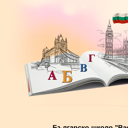
Българско школо "Ва