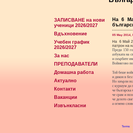
На 6 Ма
ЗАПИСВАНЕ на нови
българс
ученици 2026/2027
Вдъхновение
05 May 2014,
Учебен график
На 6 Май 20
патрон на 
2026/2027
Преди 150 го
азбуката на с
За нас
и скърбите им
Войнягово по
ПРЕПОДАВАТЕЛИ
Домашна работа
Той беше вой
и дякон в без
Актуално
Но хвърли пса
с куршум да 
Контакти
че българска
че срам и поз
Ваканции
че делото свя
а огнено сло
Извънкласни
Terms