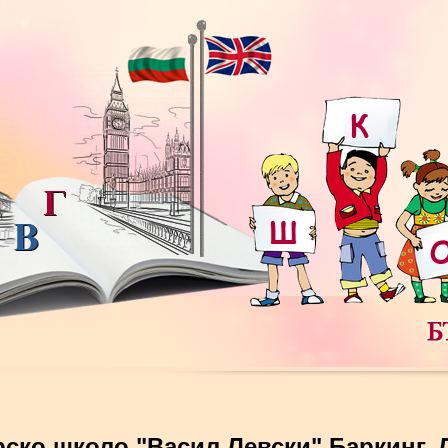
ско школо "Васил Левски" Баркинг,