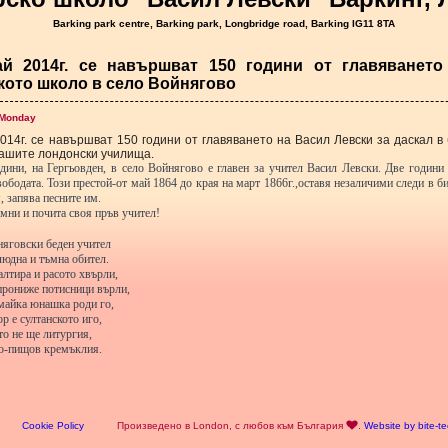
Barking park centre, Barking park, Longbridge road, Barking IG11 8TA
й 2014г. се навършват 150 години от главяването
кото школо в село Войнягово
 Monday
14г. се навършват 150 години от главяването на Васил Левски за даскал в 
нашите лондонски училища.
дини, на Гергьовден, в село Войнягово е главен за учител Васил Левски. Две години
вободата. Този престой-от май 1864 до края на март 1866г.,оставя незаличими следи в б
, запява песните им.
мни и почита своя пръв учител!
няговски беден учител
людна и тъмна обител.
лтира и расото хвърли,
прониже потисници върли,
 майка юнашка роди го,
ор е султанското иго,
то не ще литургия,
во-пищов кремъклия.
Cookie Policy
Произведено в London, с любов към България
.
Website by bite-t