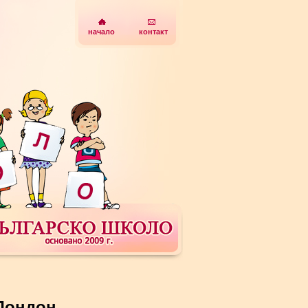
начало
контакт
 Лондон