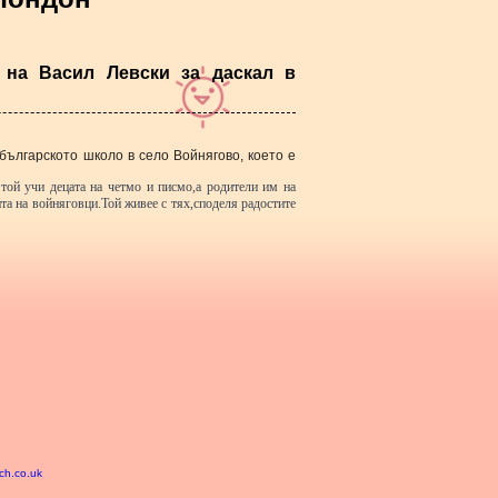
 на Васил Левски за даскал в
българското школо в село Войнягово, което е
 той учи децата на четмо и писмо,а родители им на
ита на войняговци.Той живее с тях,споделя радостите
ech.co.uk