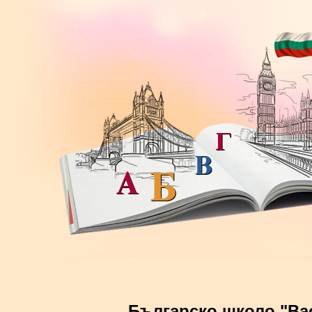
Българско школо "Ва