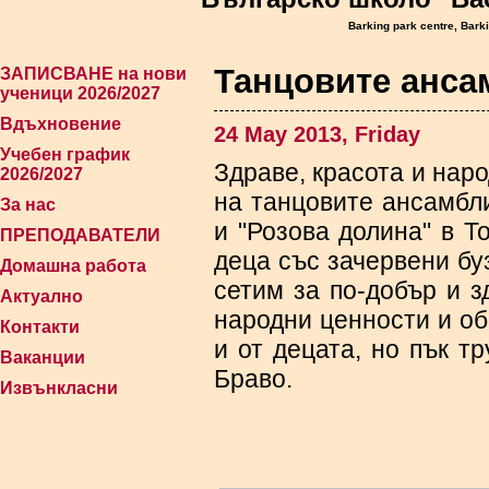
Barking park centre, Bark
Танцовите анса
ЗАПИСВАНЕ на нови
ученици 2026/2027
Вдъхновение
24 May 2013, Friday
Учебен график
Здраве, красота и нар
2026/2027
на танцовите ансамбли
За нас
и "Розова долина" в Т
ПРЕПОДАВАТЕЛИ
деца със зачервени бу
Домашна работа
сетим за по-добър и з
Актуално
народни ценности и о
Контакти
и от децата, но пък т
Ваканции
Браво.
Извънкласни