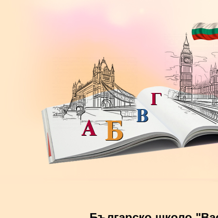
Българско школо "Ва