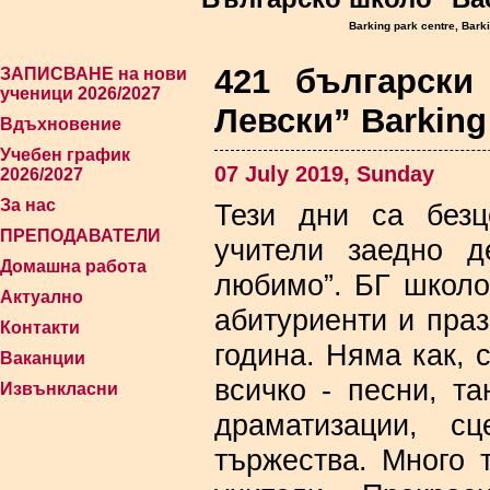
Barking park centre, Bark
421 български
ЗАПИСВАНЕ на нови
ученици 2026/2027
Левски” Barking
Вдъхновение
Учебен график
07 July 2019, Sunday
2026/2027
За нас
Тези дни са безц
ПРЕПОДАВАТЕЛИ
учители заедно д
Домашна работа
любимо”. БГ школо 
Актуално
абитуриенти и пра
Контакти
година. Няма как, 
Ваканции
всичко - песни, та
Извънкласни
драматизации, с
тържества. Много 