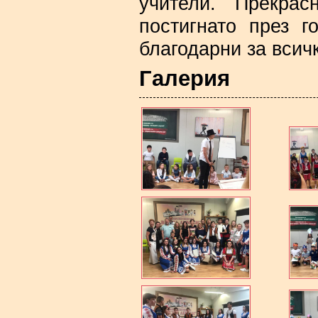
учители. Прекрас
постигнато през г
благодарни за всич
Галерия