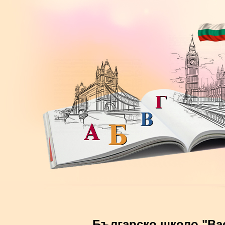
Българско школо "Ва