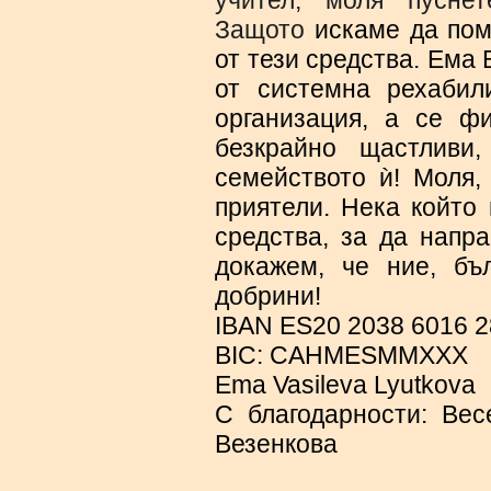
учител, моля пуснет
Защото
искаме да пом
от тези средства. Ема
от системна рехабил
организация, а се ф
безкрайно щастливи
семейството ѝ! Моля,
приятели. Нека който
средства, за да напр
докажем, че ние, б
добрини!
IBAN ES20 2038 6016 2
BIC: CAHMESMMXXX
Ema Vasileva Lyutkova
С благодарности: Ве
Везенкова