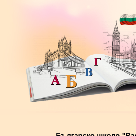
Българско школо "Ва