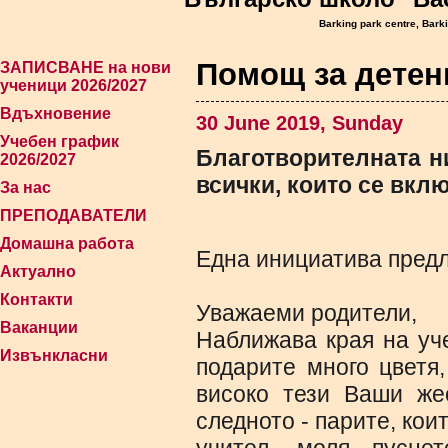
Barking park centre, Bark
Помощ за детен
ЗАПИСВАНЕ на нови
ученици 2026/2027
Вдъхновение
30 June 2019, Sunday
Учебен график
Благотворителната н
2026/2027
всички, които се вкл
За нас
ПРЕПОДАВАТЕЛИ
Домашна работа
Eдна инициатива предл
Актуално
Контакти
Уважаеми родители,
Ваканции
Наближава края на уч
Извънкласни
подарите много цветя
високо тези Ваши же
следното - парите, кои