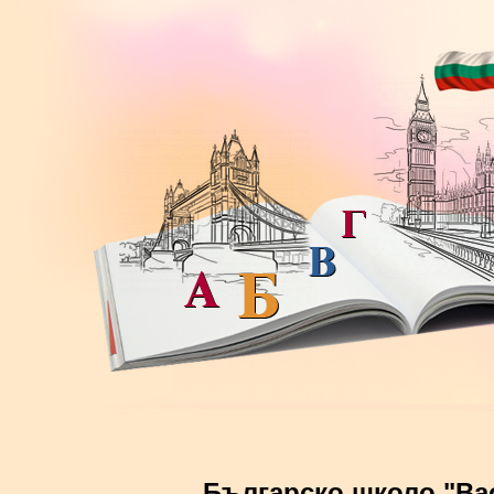
Българско школо "Ва