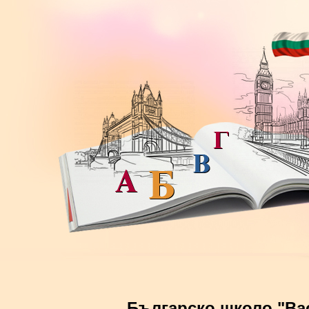
Българско школо "Ва