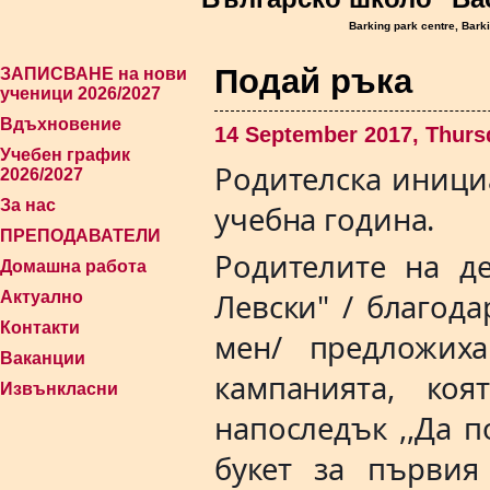
Barking park centre, Bark
Подай ръка
ЗАПИСВАНЕ на нови
ученици 2026/2027
Вдъхновение
14 September 2017, Thurs
Учебен график
Родителска иници
2026/2027
За нас
учебна година.
ПРЕПОДАВАТЕЛИ
Родителите на де
Домашна работа
Левски" / благода
Актуално
Контакти
мен/ предложих
Ваканции
кампанията, ко
Извънкласни
напоследък ,,Да 
букет за първия