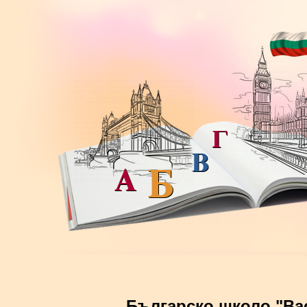
Българско школо "Ва