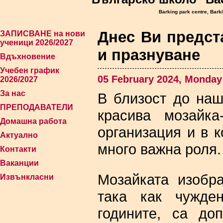
Barking park centre, Bark
Днес Ви предст
ЗАПИСВАНЕ на нови
ученици 2026/2027
и празнуване
Вдъхновение
Учебен график
05 February 2024, Monday
2026/2027
За нас
В близост до наш
ПРЕПОДАВАТЕЛИ
красива мозайка
Домашна работа
организация и в 
Актуално
много важна роля.
Контакти
Ваканции
Мозайката изобр
Извънкласни
така как чужде
годините, са до