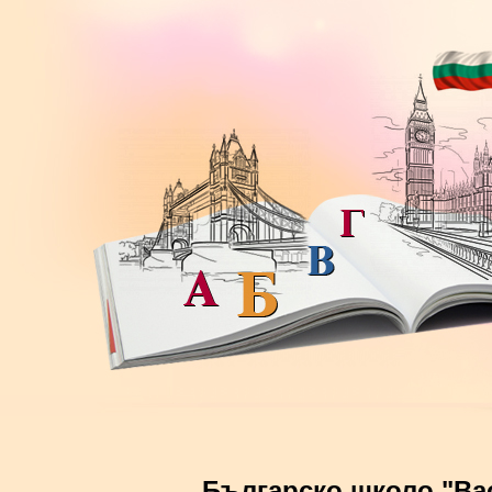
Българско школо "Ва