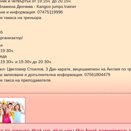
ник и четвъртък от 19.15ч. до 20.15ч.
Пламена Динчева - Kangoo jumps trainer
ане и информация: 07475119996
е такаса на треньора.
уб
организатор/
ък
 19.30ч.
ряда
 19.30ч. и 19.30ч до 20.30ч.
ел- Цветомир Стоилов, 3 Дан карате, вицешампион на Англия по тр
а записване и допълнителна информация: 07561804479
е такса на преподавателя.