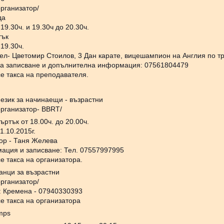
организатор/
да
 19.30ч. и 19.30ч до 20.30ч.
тък
 19.30ч.
ел- Цветомир Стоилов, 3 Дан карате, вицешампион на Англия по тр
а записване и допълнителна информация: 07561804479
е такса на преподавателя.
 език за начинаещи - възрастни
организатор- BBRT/
ъртък от 18.00ч. до 20.00ч.
1.10.2015г.
ор - Таня Желева
ация и записване: Тел. 07557997995
е такса на организатора.
анци за възрастни
организатор/
т: Кремена - 07940330393
е такса на организатора
umps