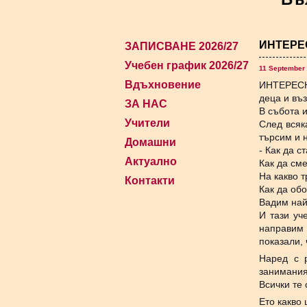
ИНТЕРЕС
ЗАПИСВАНЕ 2026/27
Учебен график 2026/27
11 September 
Вдъхновение
ИНТЕРЕСНО
деца и въз
ЗА НАС
В събота и
Учители
След всяк
търсим и 
Домашни
- Как да 
Актуално
Как да см
На какво 
Контакти
Как да об
Вадим най
И тази уч
направим 
показали,
Наред с 
занимания
Всички те
Ето какво 