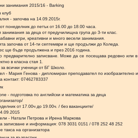
ни занимания 2015/16 - Barking
 клуб
лня - започва на 14.09.2015г.
от понеделник до петък от 16.00 до 18.00 часа.
 занимания за деца от предучилищна група до 3-ти клас.
 забавни игри, креативни и много весели занимания.
та започва от 14-ти септември и ще продължи до Коледа.
ес ще бъде продължена и през 2016 година.
о предварително записване. Може да се посещава редовно или в 
ктно в класна стая 1.
 за всички ученици от БГ Школо.
ел - Мария Генова - дипломиран преподавател по изобразително и
а контакт: 07462783337
ик
one - подготовка по английски и математика за деца
рганизатор/
делник от 17.00ч до 19.00ч. / без ваканциите/
14.09.2015
ели - Натали Петрова и Ирена Маркова
а записване и информация: 078 3031 0151 / 078 252 48 252
е такса на организатора
анци за възрастни