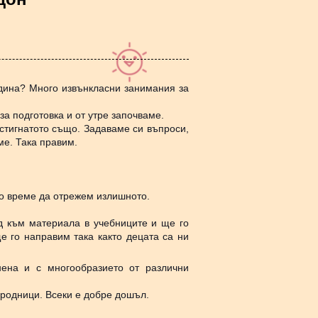
дина? Много извънкласни занимания за
а подготовка и от утре започваме.
стигнатото също. Задаваме си въпроси,
ме. Така правим.
то време да отрежем излишното.
 към материала в учебниците и ще го
е го направим така както децата са ни
ена и с многообразието от различни
ародници. Всеки е добре дошъл.