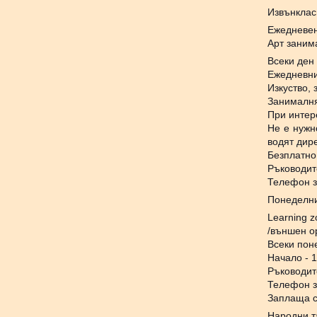
Извънклас
Ежедневен
Арт занима
Всеки ден 
Ежедневни
Изкуство,
Занималня
При интер
Не е нужн
водят дире
Безплатно
Ръководит
Телефон з
Понеделн
Learning z
/външен о
Всеки поне
Начало - 
Ръководит
Телефон з
Заплаща с
Народни т