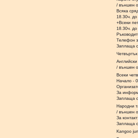
/ външен 
Всяка сря
18.30ч. до
+Всеки пе
18.30ч. до
Ръководит
Телефон з
Заплаща с
Четвъртък
Английски
/ външен 
Всеки четв
Начало - 0
Организат
За информ
Заплаща с
Народни т
/ външен 
За контак
Заплаща с
Kangoo j