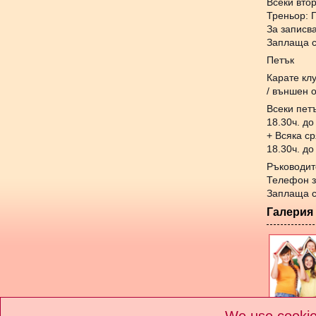
Всеки втор
Треньор: 
За записв
Заплаща с
Петък
Карате кл
/ външен 
Всеки пет
18.30ч. до
+ Всяка с
18.30ч. до
Ръководит
Телефон з
Заплаща с
Галерия