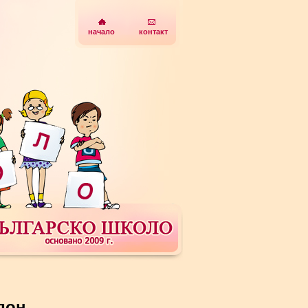
начало
контакт
дон