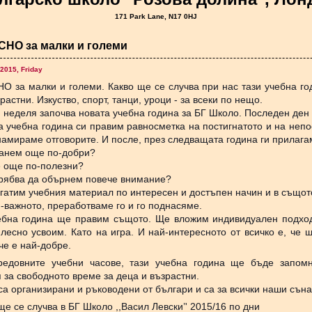
171 Park Lane, N17 0HJ
НО за малки и големи
2015, Friday
 за малки и големи. Какво ще се случва при нас тази учебна го
растни. Изкуство, спорт, танци, уроци - за всеки по нещо.
 неделя започва новата учебна година за БГ Школо. Последен ден з
а учебна година си правим равносметка на постигнатото и на непо
намираме отговорите. И после, през следващата година ги прилага
станем още по-добри?
е още по-полезни?
трябва да обърнем повече внимание?
огатим учебния материал по интересен и достъпен начин и в също
-важното, преработваме го и го поднасяме.
ебна година ще правим същото. Ще вложим индивидуален подход
лесно усвоим. Като на игра. И най-интересното от всичко е, че щ
 че е най-добре.
редовните учебни часове, тази учебна година ще бъде запомн
 за свободното време за деца и възрастни.
 са организирани и ръководени от българи и са за всички наши сън
ще се случва в БГ Школо ,,Васил Левски’' 2015/16 по дни