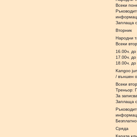
Всеки поне
Ръководит
информаци
Заплаща с
Вторник
Народни т
Всеки втор
16.00ч. до
17.00ч. до
18.00ч. до
Kangoo jum
/ външен 
Всеки втор
Треньор: 
За записв
Заплаща с
Ръководит
информаци
Безплатно
Сряда
Карате кл