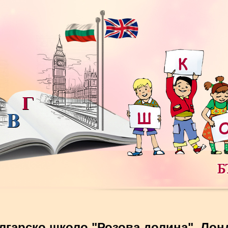
лгарско школо "Розова долина", Лон