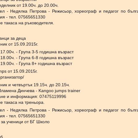
делник от 19.00ч. до 20.00ч.
ел - Недялка Петрова - Режисьор, хореограф и педагог по бълг
я - тел. 07565651330
е такаса на ръководителя.
анци за деца
ник от 15.09.2015г.
 17.00ч. - Група 3-5 годишна възраст
 18.00ч. - Група 6-8 годишна възраст
 19.00ч. - Група 8+ годишна възраст
ps от 15.09.2015г.
организатор/
ник и четвъртък 19.15ч. до 20.15ч.
Пламена Динчева - Kangoo jumps trainer
ане и информация: 07475119996
е такаса на треньора.
ел - Недялка Петрова - Режисьор, хореограф и педагог по бълг
я - тел. 07565651330
 за ученици от БГ Школо
уб