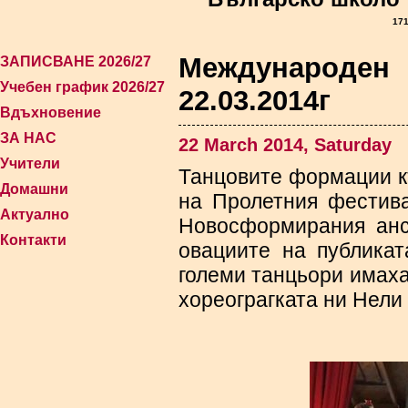
171
Международе
ЗАПИСВАНЕ 2026/27
Учебен график 2026/27
22.03.2014г
Вдъхновение
ЗА НАС
22 March 2014, Saturday
Учители
Танцовите формации к
Домашни
на Пролетния фестива
Актуално
Новосформирания анс
Контакти
овациите на публика
големи танцьори имаха 
хореограгката ни Нели