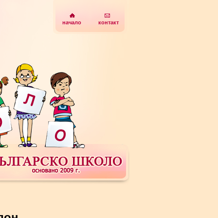
начало
контакт
дон