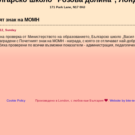
171 Park Lane, N17 0HJ
ят знак на МОМН
012, Sunday
а проверка от Министерството на образованието, Българско школо „Васил Ле
аградени с Почетният знак на МОМН - награда, с която се отличават най-доб
яха проверени по всички възможни показатели - администрация, педагогическ
Cookie Policy
Произведено в London, с любов към България
.
Website by bite-t