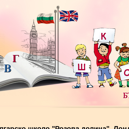
лгарско школо "Розова долина", Лон