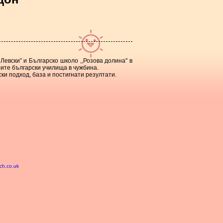
вски” и Българско школо ,,Розова долина'' в
рите български училища в чужбина.
и подход, база и постигнати резултати.
ech.co.uk