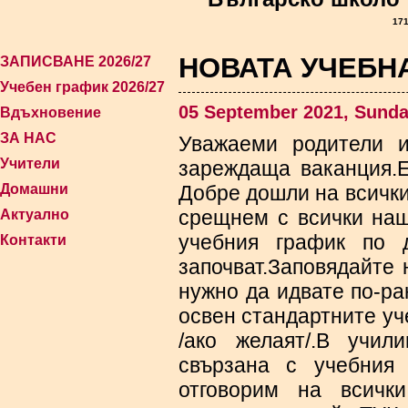
171
НОВАТА УЧЕБНА
ЗАПИСВАНЕ 2026/27
Учебен график 2026/27
05 September 2021, Sund
Вдъхновение
ЗА НАС
Уважаеми родители 
Учители
зареждаща ваканция.Е
Домашни
Добре дошли на всичк
срещнем с всички наш
Актуално
учебния график по 
Контакти
започват.Заповядайте
нужно да идвате по-ра
освен стандартните уч
/ако желаят/.В учи
свързана с учебния
отговорим на всичк