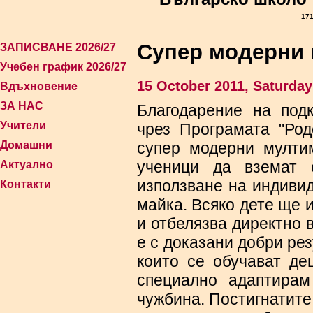
171
Супер модерни
ЗАПИСВАНЕ 2026/27
Учебен график 2026/27
15 October 2011, Saturday
Вдъхновение
ЗА НАС
Благодарение на под
Учители
чрез Програмата "Род
Домашни
супер модерни мулти
ученици да вземат 
Актуално
използване на индиви
Контакти
майка. Всяко дете ще 
и отбелязва директно в
е с доказани добри рез
които се обучават д
специално адаптирам
чужбина. Постигнатите