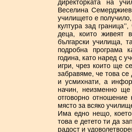
директорката на уч
Веселина Семерджиева
училището е получило, 
култура зад граница’’
деца, които живеят 
български училища, т
подробна програма к
година, като наред с у
игри, чрез които ще с
забравяме, че това се
и усмихнати, а инфо
начин, неизменно ще
отговорно отношение 
място за всяко училищ
Има едно нещо, което
това е детето ти да за
радост и удоволетворен