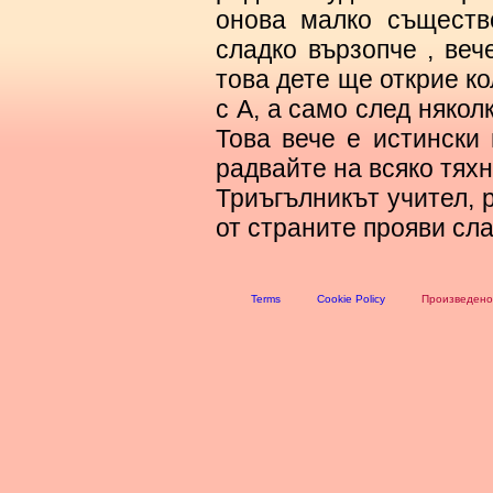
онова малко съществ
сладко вързопче , веч
това дете ще открие ко
с А, а само след някол
Това вече е истински 
радвайте на всяко тях
Триъгълникът учител, 
от страните прояви сла
Terms
Cookie Policy
Произведено 