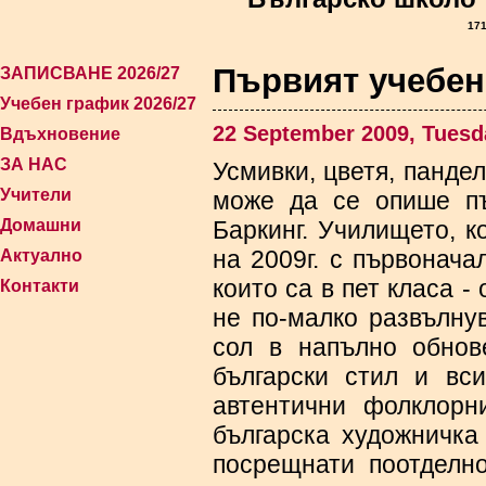
171
Първият учебен
ЗАПИСВАНЕ 2026/27
Учебен график 2026/27
22 September 2009, Tuesd
Вдъхновение
ЗА НАС
Усмивки, цветя, пандел
Учители
може да се опише пъ
Домашни
Баркинг. Училището, к
на 2009г. с първонача
Актуално
които са в пет класа -
Контакти
не по-малко развълну
сол в напълно обнов
български стил и вс
автентични фолклорн
българска художничка 
посрещнати поотделно